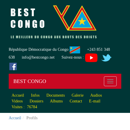
République Démocratique du Congo
+243 851 348
638 info@bestcongo.net Suivez-nous :
BEST CONGO
Toggle
navigation
Accueil
Infos
Documents
Galerie
Audios
Videos
Dossiers
Albums
Contact
E-mail
Visites : 76784
Accueil
Profils