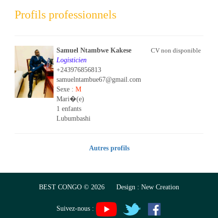
Profils professionnels
Samuel Ntambwe Kakese
CV non disponible
Logisticien
+243976856813
samuelntambue67@gmail.com
Sexe :
M
Mari�(e)
1 enfants
Lubumbashi
Autres profils
BEST CONGO © 2026 Design :
New Creation
Suivez-nous :